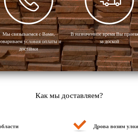
Мы связываемся с Вами,
В назначенное время Вы приез
говариваем условия оплаты и
за доской
доставки
Как мы доставляем?
 области
Дрова возим уло