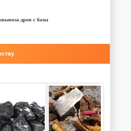
овывоза дров с базы
еству