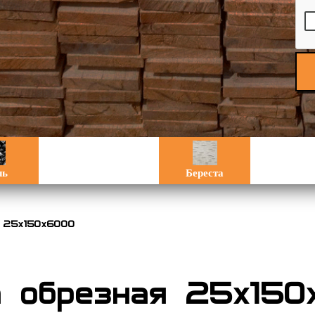
ль
Береста
я 25х150х6000
а обрезная 25х150