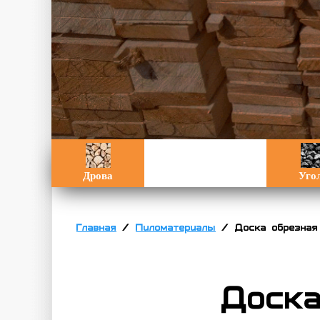
Дрова
Уго
Главная
/
Пиломатериалы
/
Доска обрезна
Доск