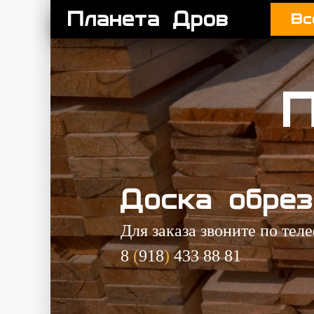
Планета Дров
Вс
Доска обре
Для заказа звоните по тел
8
(
918
)
433 88 81