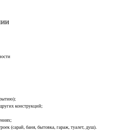
чии
ности
рытию);
 других конструкций;
ениях;
оек (сарай, баня, бытовка, гараж, туалет, душ).