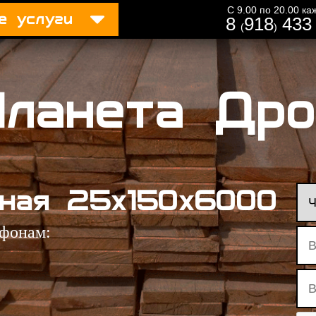
С 9.00 по 20.00 к
е услуги
8
918
433 
(
)
Планета Дро
зная 25х150х6000
ефонам: