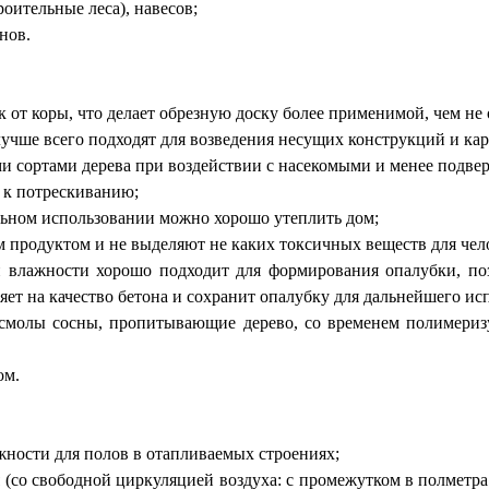
оительные леса), навесов;
нов.
 от коры, что делает обрезную доску более применимой, чем не
учше всего подходят для возведения несущих конструкций и кар
и сортами дерева при воздействии с насекомыми и менее подве
 к потрескиванию;
ьном использовании можно хорошо утеплить дом;
 продуктом и не выделяют не каких токсичных веществ для чел
й влажности хорошо подходит для формирования опалубки, по
яет на качество бетона и сохранит опалубку для дальнейшего ис
 смолы сосны, пропитывающие дерево, со временем полимериз
ом.
жности для полов в отапливаемых строениях;
 (со свободной циркуляцией воздуха: с промежутком в полметра 