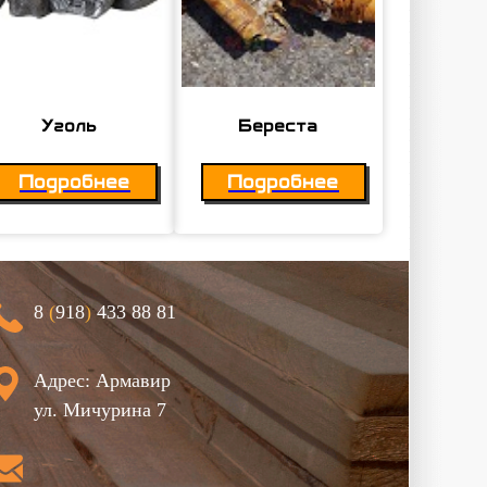
Уголь
Береста
Подробнее
Подробнее
8
(
918
)
433 88 81
Адрес: Армавир
ул. Мичурина 7