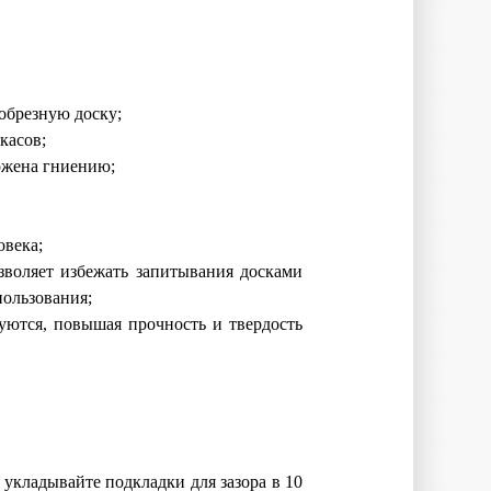
 обрезную доску;
касов;
ржена гниению;
овека;
зволяет избежать запитывания досками
пользования;
уются, повышая прочность и твердость
укладывайте подкладки для зазора в 10